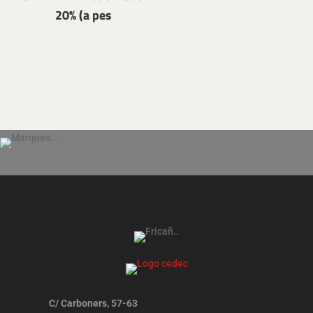
20% (a pes
C/ Carboners, 57-63