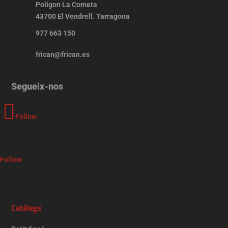
Polígon La Cometa
43700 El Vendrell. Tarragona
977 663 150
frican@frican.es
Segueix-nos
Follow
Follow
Catàlegs