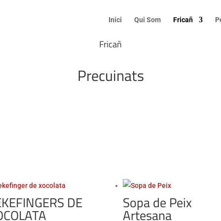
Inici
Qui Som
Fricañ
P
Fricañ
Precuinats
EKEFINGERS DE
Sopa de Peix
OCOLATA
Artesana