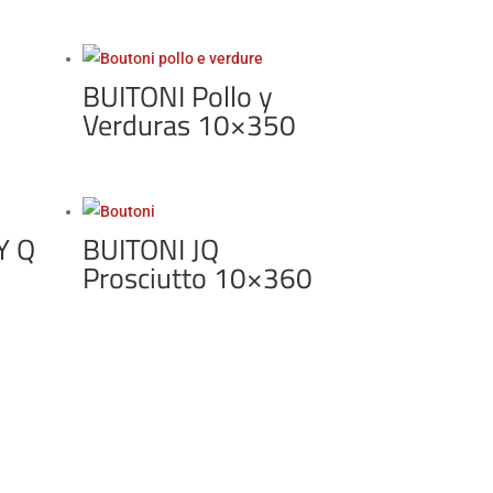
BUITONI Pollo y
Verduras 10×350
Y Q
BUITONI JQ
Prosciutto 10×360