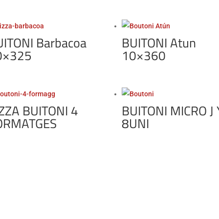
ITONI Barbacoa
BUITONI Atun
0×325
10×360
ZZA BUITONI 4
BUITONI MICRO J 
ORMATGES
8UNI