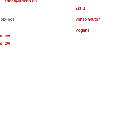
frican@frican.es
Estiu
Sense Gluten
eix-nos
Vegans
ollow
ollow