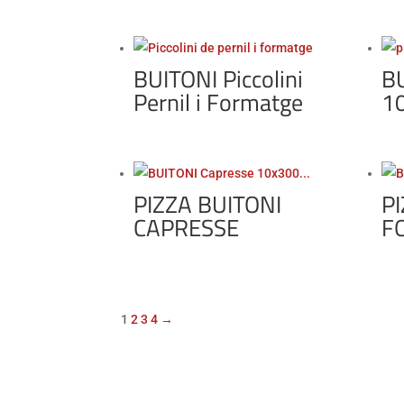
BUITONI Piccolini
BU
Pernil i Formatge
1
PIZZA BUITONI
PI
CAPRESSE
F
1
2
3
4
→