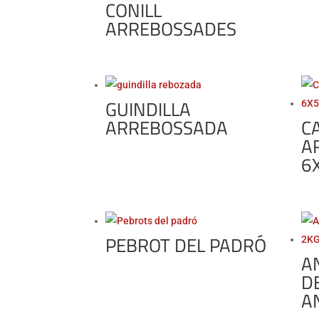
CONILL
ARREBOSSADES
GUINDILLA
ARREBOSSADA
C
A
6
PEBROT DEL PADRÓ
A
D
A