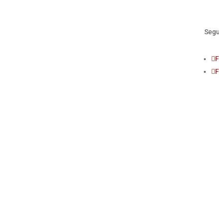
Segu
F
F