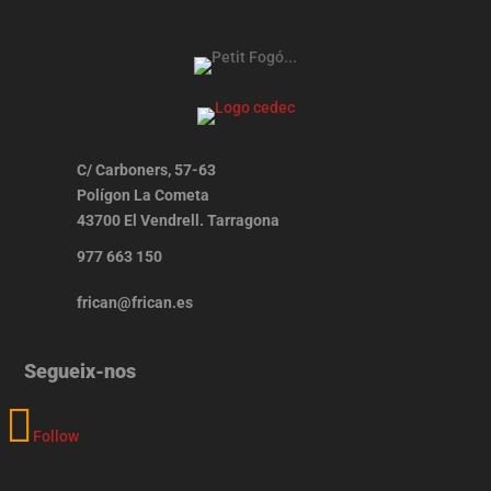
C/ Carboners, 57-63
Polígon La Cometa
43700 El Vendrell. Tarragona
977 663 150
frican@frican.es
Segueix-nos
Follow