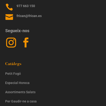

977 663 150

frican@frican.es
Segueix-nos
Catàlegs
Petit Fogó
Especial Horeca
Assortiments Salats
Per Gaudir-ne a casa