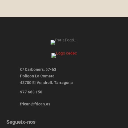
C/ Carboners, 57-63
Polígon La Cometa
43700 El Vendrell. Tarragona
977 663 150
frican@frican.es
Segueix-nos