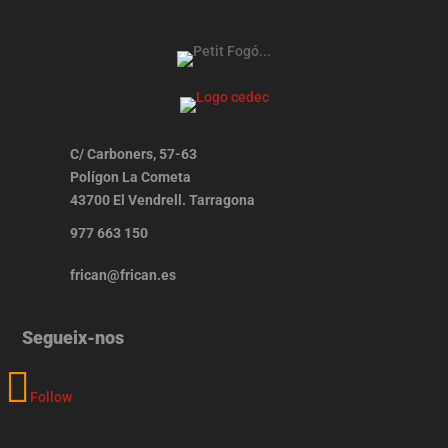
C/ Carboners, 57-63
Polígon La Cometa
43700 El Vendrell. Tarragona
977 663 150
frican@frican.es
Segueix-nos
Follow