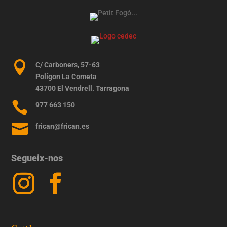

C/ Carboners, 57-63
Polígon La Cometa
43700 El Vendrell. Tarragona

977 663 150

frican@frican.es
Segueix-nos