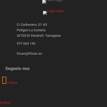
C/ Carboners, 57-63
Polígon La Cometa
43700 El Vendrell. Tarragona
977 663 150
frican@frican.es
Segueix-nos
Follow
Follow