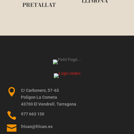
LLIMONA
PRETALLAT

C/ Carboners, 57-63
Polígon La Cometa
43700 El Vendrell. Tarragona

977 663 150

frican@frican.es