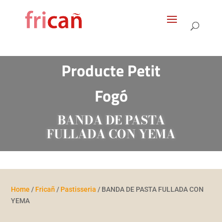
Products
search
Producte Petit
Fogó
BANDA DE PASTA
FULLADA CON YEMA
Home
/
Fricañ
/
Pastisseria
/ BANDA DE PASTA FULLADA CON
YEMA