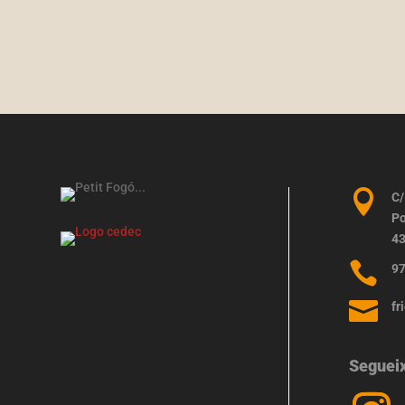

C/
Po
43

97

fr
Seguei