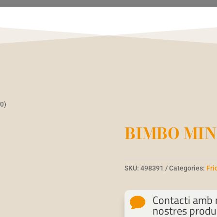
0)
BIMBO MIN
SKU:
498391
Categories:
Fri
Contacti amb n

nostres produ