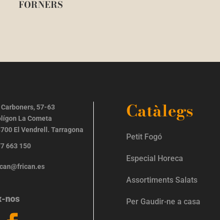
FORNERS
Catàlegs
 Carboners, 57-63
lígon La Cometa
700 El Vendrell. Tarragona
Petit Fogó
7 663 150
Especial Horeca
ican@frican.es
Assortiments Salats
x-nos
Per Gaudir-ne a casa