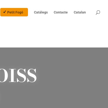
Products
search
Petit Fogó
Catálegs
Contacte
Catalan
OISS