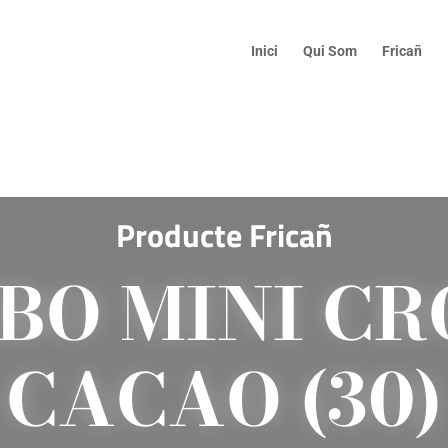
Inici
Qui Som
Fricañ
Producte Fricañ
BO MINI CR
CACAO (30)