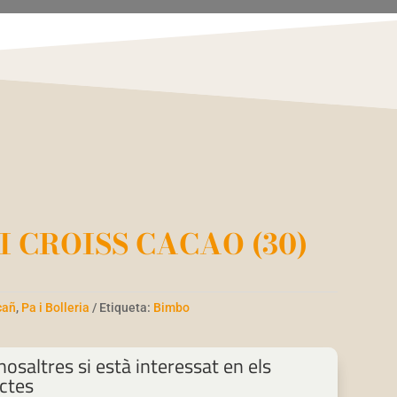
I CROISS CACAO (30)
cañ
,
Pa i Bolleria
Etiqueta:
Bimbo
osaltres si està interessat en els
ctes