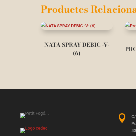
Productes Relaciona
NATA SPRAY DEBIC -V-
PR
(6)

C/
Po
43