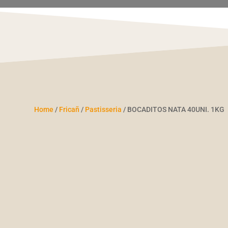
Home
/
Fricañ
/
Pastisseria
/ BOCADITOS NATA 40UNI. 1KG