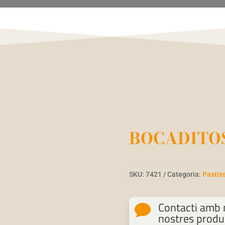
BOCADITOS
SKU:
7421
Categoria:
Pastis
Contacti amb n

nostres produ