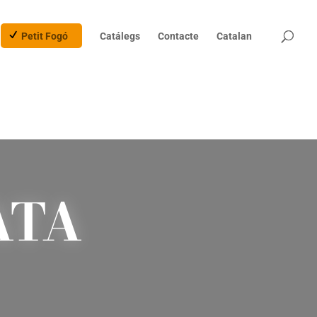
Products
search
Petit Fogó
Catálegs
Contacte
Catalan
ATA