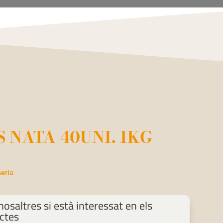
 NATA 40UNI. 1KG
seria
osaltres si està interessat en els
ctes