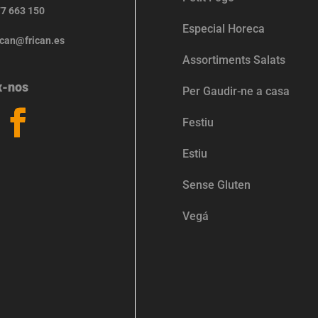
7 663 150
Especial Horeca
ican@frican.es
Assortiments Salats
x-nos
Per Gaudir-ne a casa
Festiu
Estiu
Sense Gluten
Vegá