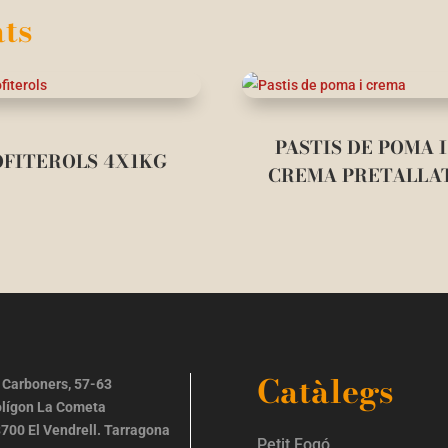
ts
PASTIS DE POMA I
OFITEROLS 4X1KG
CREMA PRETALLA
Catàlegs
 Carboners, 57-63
lígon La Cometa
700 El Vendrell. Tarragona
Petit Fogó