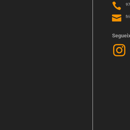

97

fr
Seguei