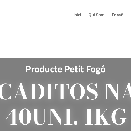
Inici
Qui Som
Fricañ
Producte Petit Fogó
CADITOS N
40UNI. 1KG