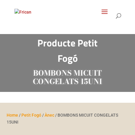
Products
search
Producte
Petit
Fogó
BOMBONS MICUIT
CONGELATS 15UNI
Home
/
Petit Fogó
/
Ànec
/ BOMBONS MICUIT CONGELATS
15UNI