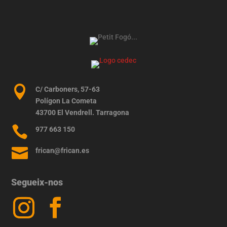

C/ Carboners, 57-63
Polígon La Cometa
43700 El Vendrell. Tarragona

977 663 150

frican@frican.es
Segueix-nos