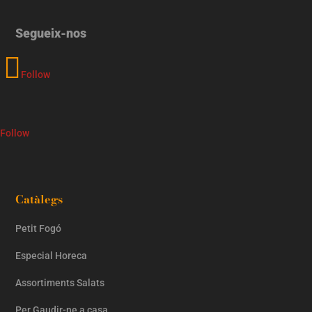
Segueix-nos
Follow
Follow
Catàlegs
Petit Fogó
Especial Horeca
Assortiments Salats
Per Gaudir-ne a casa