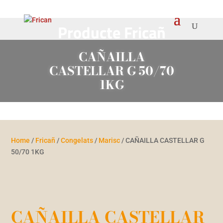
Producte Fricañ
CAÑAILLA
CASTELLAR G 50/70
1KG
Home
/
Fricañ
/
Congelats
/
Marisc
/ CAÑAILLA CASTELLAR G
50/70 1KG
CAÑAILLA CASTELLAR