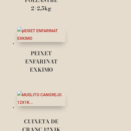
POLLASTRE
2×2,5kg
PEIXET
ENFARINAT
EXKIMO
CUIXETA DE
CRANC 12X1K