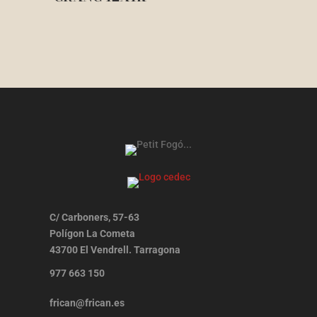
C/ Carboners, 57-63
Polígon La Cometa
43700 El Vendrell. Tarragona
977 663 150
frican@frican.es