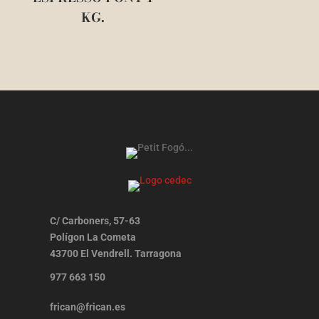
KG.
C/ Carboners, 57-63
Polígon La Cometa
43700 El Vendrell. Tarragona
977 663 150
frican@frican.es