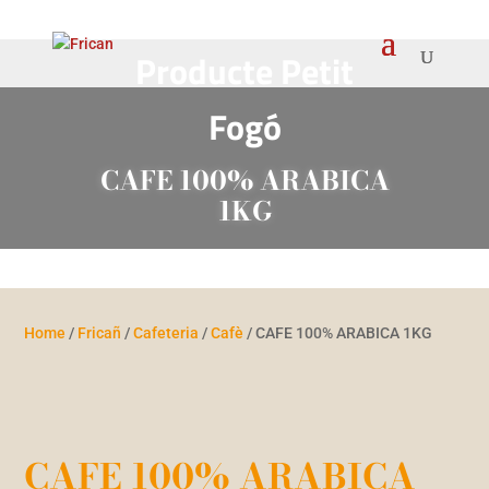
Producte Petit
Fogó
CAFE 100% ARABICA
1KG
Home
/
Fricañ
/
Cafeteria
/
Cafè
/ CAFE 100% ARABICA 1KG
CAFE 100% ARABICA