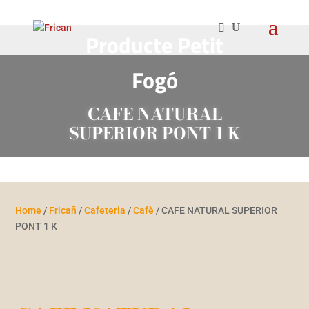
Producte Petit
Fogó
CAFE NATURAL
SUPERIOR PONT 1 K
Home
/
Fricañ
/
Cafeteria
/
Cafè
/ CAFE NATURAL SUPERIOR
PONT 1 K