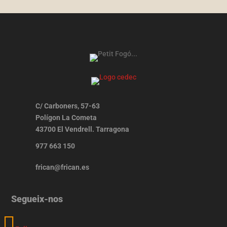
C/ Carboners, 57-63
Polígon La Cometa
43700 El Vendrell. Tarragona
977 663 150
frican@frican.es
Segueix-nos