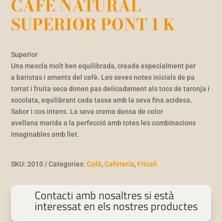
CAFE NATURAL
SUPERIOR PONT 1 K
Superior
Una mescla molt ben equilibrada, creada especialment per
a baristas i amants del cafè. Les seves notes inicials de pa
torrat i fruita seca donen pas delicadament als tocs de taronja i
xocolata, equilibrant cada tassa amb la seva fina acidesa.
Sabor i cos intens. La seva crema densa de color
avellana marida a la perfecció amb totes les combinacions
imaginables amb llet.
SKU:
2010
Categories:
Cafè
,
Cafeteria
,
Fricañ
Contacti amb nosaltres si està
interessat en els nostres productes