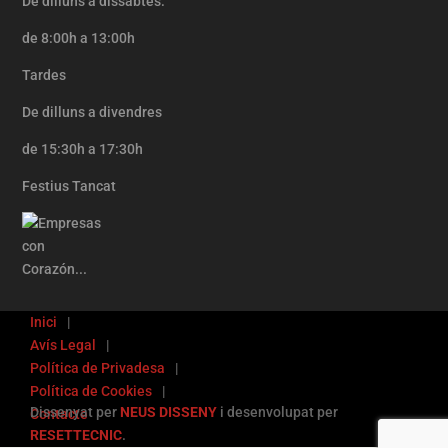
De dilluns a dissabtes:
de 8:00h a 13:00h
Tardes
De dilluns a divendres
de 15:30h a 17:30h
Festius Tancat
Inici
Avís Legal
Política de Privadesa
Política de Cookies
Dissenyat per
NEUS DISSENY
i desenvolupat per
Contacte
RESETTECNIC
.