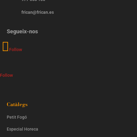
frican@frican.es
Segueix-nos
Follow
Follow
Catàlegs
Petit Fogó
Especial Horeca