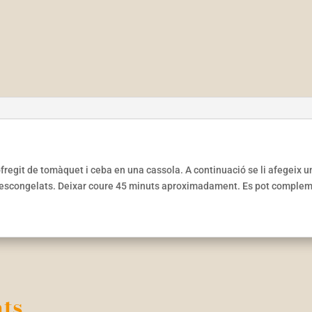
regit de tomàquet i ceba en una cassola. A continuació se li afegeix un
a descongelats. Deixar coure 45 minuts aproximadament. Es pot comple
S
ts