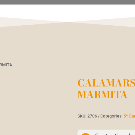
ARMITA
CALAMARS 
MARMITA
SKU:
2706
Categories:
5ª G