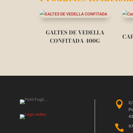
GALTES DE VEDELLA
CAR
CONFITADA 400G

C/
Po
43

97