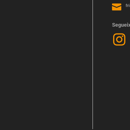

fr
Seguei