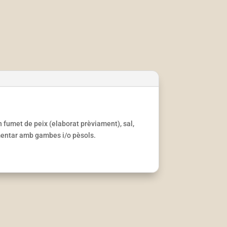
 fumet de peix (elaborat prèviament), sal,
mentar amb gambes i/o pèsols.