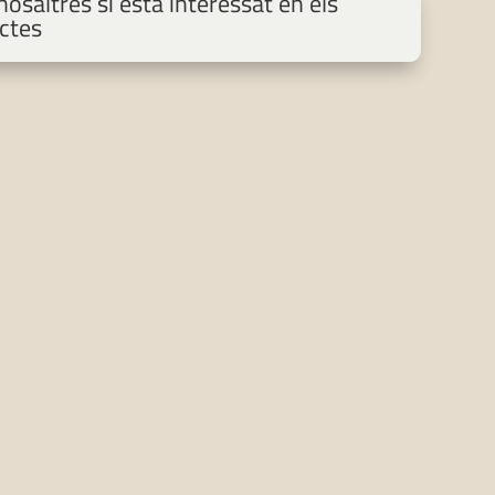
osaltres si està interessat en els
ctes