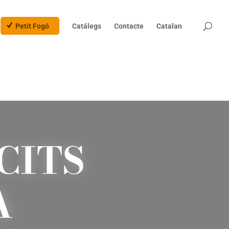
Products
search
Petit Fogó
Catálegs
Contacte
Catalan
CITS
A