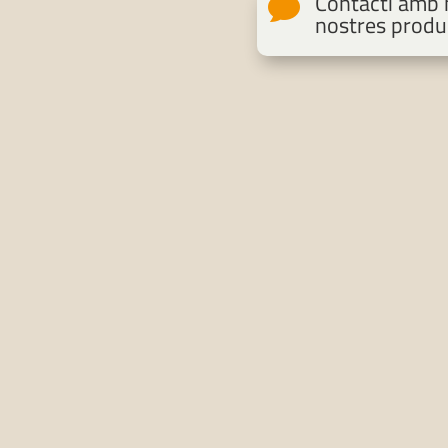
Contacti amb n

nostres produ