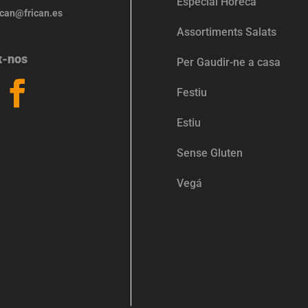
Especial Horeca
ican@frican.es
Assortiments Salats
x-nos
Per Gaudir-ne a casa
Festiu
Estiu
Sense Gluten
Vegá