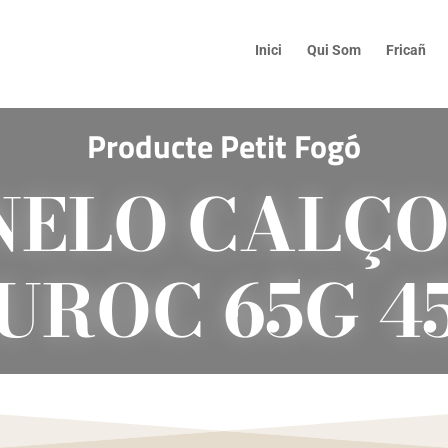
Inici
Qui Som
Fricañ
Producte Petit Fogó
ELO CALÇO
UROC 65G 4