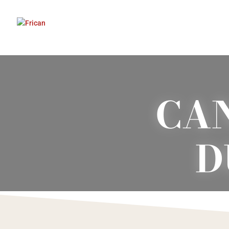
CAN
D