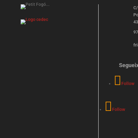
C/
Po
43
97
fr
Seguei
Follow
Follow