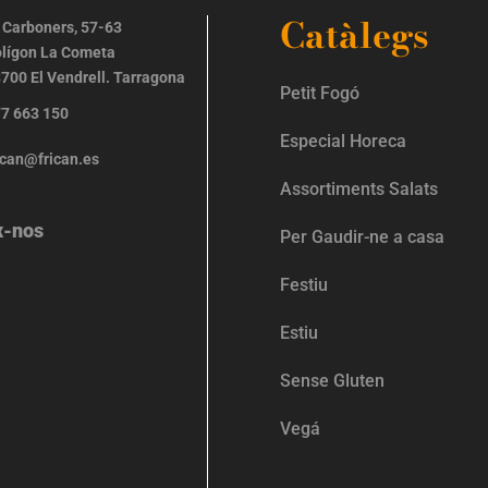
Catàlegs
 Carboners, 57-63
lígon La Cometa
700 El Vendrell. Tarragona
Petit Fogó
7 663 150
Especial Horeca
ican@frican.es
Assortiments Salats
x-nos
Per Gaudir-ne a casa
Festiu
Estiu
Sense Gluten
Vegá