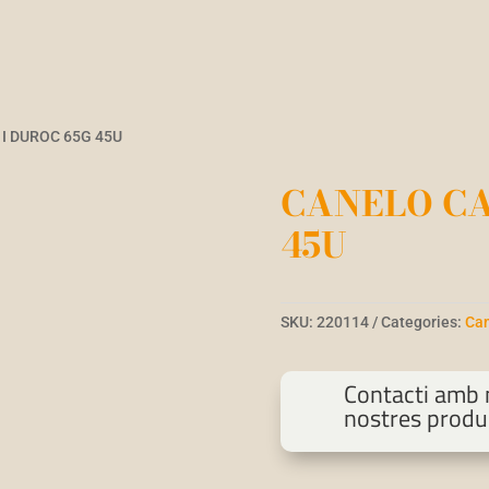
I DUROC 65G 45U
CANELO CA
45U
SKU:
220114
Categories:
Can
Contacti amb n
nostres produ