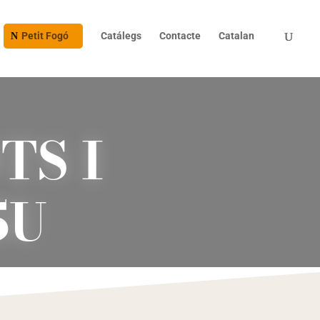
Petit Fogó
Catálegs
Contacte
Catalan
TS I
5U