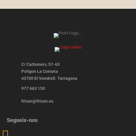
C/ Carboners, 57-63
Polígon La Cometa
43700 El Vendrell. Tarragona
977 663 150
frican@frican.es
Segueix-nos