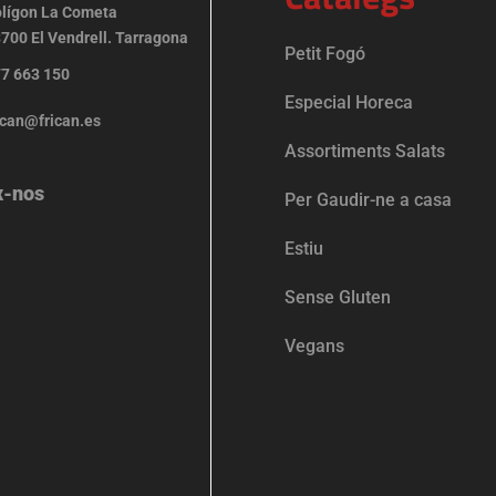
lígon La Cometa
700 El Vendrell. Tarragona
Petit Fogó
7 663 150
Especial Horeca
ican@frican.es
Assortiments Salats
x-nos
Per Gaudir-ne a casa
Estiu
Sense Gluten
Vegans