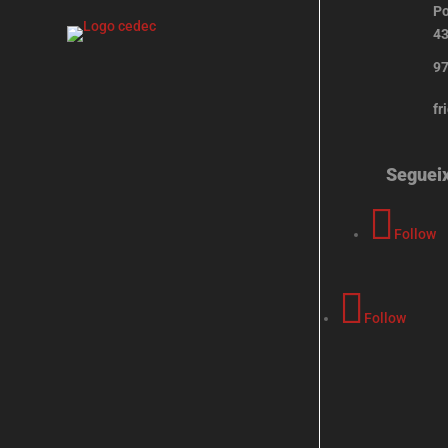
Po
43
97
fr
Seguei
Follow
Follow