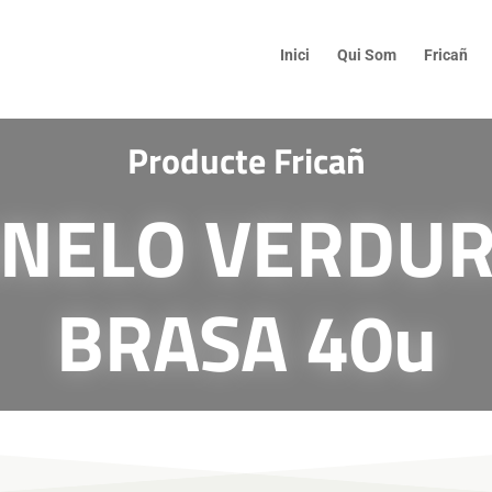
Inici
Qui Som
Fricañ
Producte Fricañ
NELO VERDU
BRASA 40u