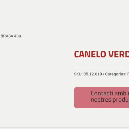
 BRASA 40u
CANELO VER
SKU:
05.12.010
Categories:
Contacti amb n
nostres produ