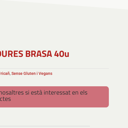
DURES BRASA 40u
Fricañ
,
Sense Gluten i Vegans
osaltres si està interessat en els
ctes