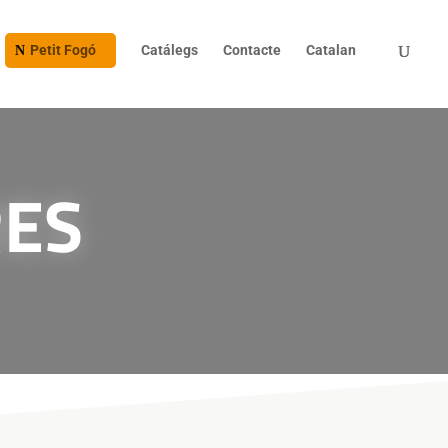
Petit Fogó
Catálegs
Contacte
Catalan
RES