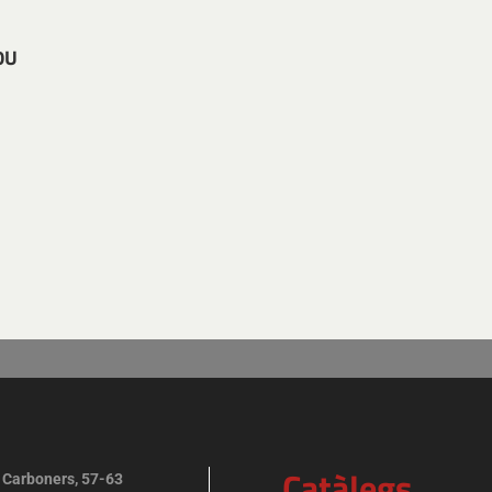
0U
Catàlegs
 Carboners, 57-63