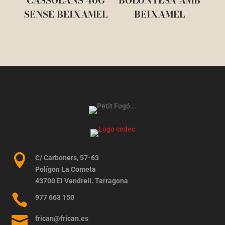
CASSOLANS 40G
BOLONYESA AMB
SENSE BEIXAMEL
BEIXAMEL

C/ Carboners, 57-63
Polígon La Cometa
43700 El Vendrell. Tarragona

977 663 150

frican@frican.es