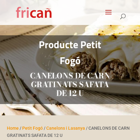
Products
search
Producte Petit
Fogó
CANELONS DE CARN
GRATINATS SAFATA
DE 12 U
Home
/
Petit Fogó
/
Canelons i Lasanya
/ CANELONS DE CARN
GRATINATS SAFATA DE 12 U