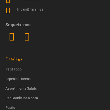


frican@frican.es
Segueix-nos
Catàlegs
Petit Fogó
Especial Horeca
Assortiments Salats
Per Gaudir-ne a casa
Festiu