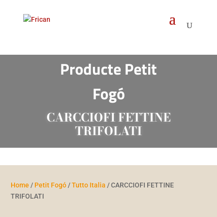
Products
search
Producte Petit
Fogó
CARCCIOFI FETTINE
TRIFOLATI
Home
/
Petit Fogó
/
Tutto Italia
/ CARCCIOFI FETTINE
TRIFOLATI