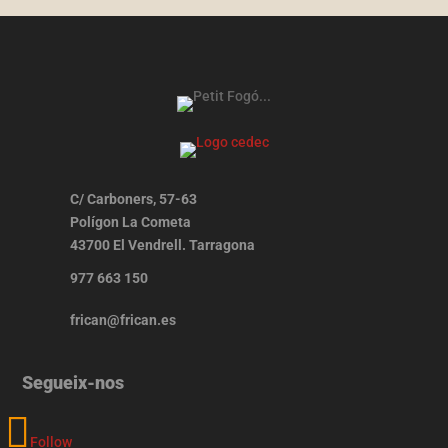
C/ Carboners, 57-63
Polígon La Cometa
43700 El Vendrell. Tarragona
977 663 150
frican@frican.es
Segueix-nos
Follow