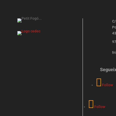
C/
Po
43
97
fr
Seguei
Follow
Follow