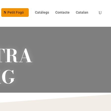
Petit Fogó
Catálegs
Contacte
Catalan
TRA
KG