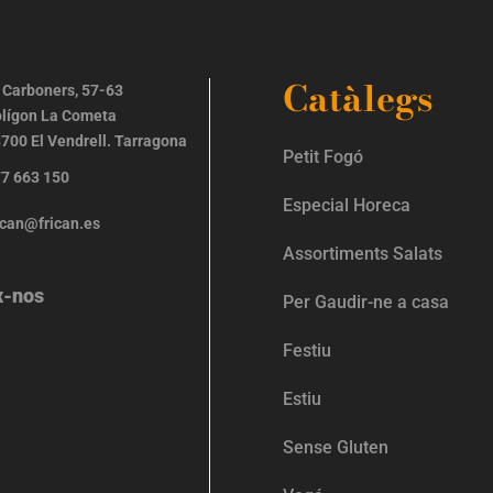
Catàlegs
 Carboners, 57-63
lígon La Cometa
700 El Vendrell. Tarragona
Petit Fogó
7 663 150
Especial Horeca
ican@frican.es
Assortiments Salats
x-nos
Per Gaudir-ne a casa
Festiu
Estiu
Sense Gluten