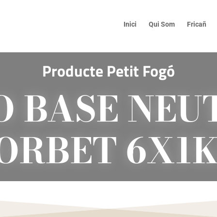
Inici
Qui Som
Fricañ
Producte Petit Fogó
O BASE NEU
ORBET 6X1