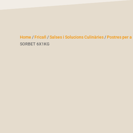
Home
/
Fricañ
/
Salses i Solucions Culinàries
/
Postres per a
SORBET 6X1KG