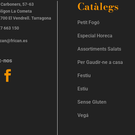
Catàlegs
 Carboners, 57-63
lígon La Cometa
700 El Vendrell. Tarragona
Petit Fogó
7 663 150
Especial Horeca
ican@frican.es
Assortiments Salats
x-nos
Per Gaudir-ne a casa
Festiu
Estiu
Sense Gluten
Vegá