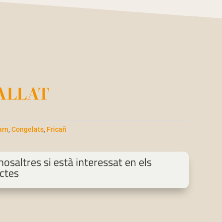
ALLAT
arn
,
Congelats
,
Fricañ
osaltres si està interessat en els
ctes