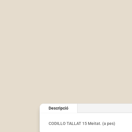
Descripció
CODILLO TALLAT 15 Meitat. (a pes)