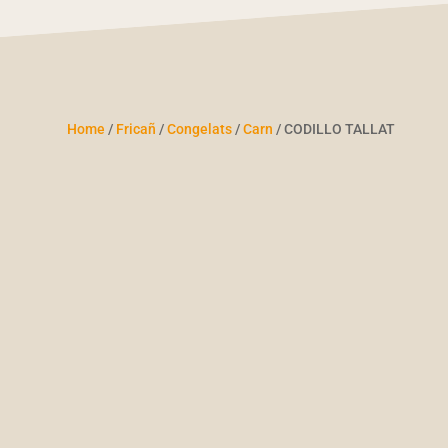
Home
/
Fricañ
/
Congelats
/
Carn
/ CODILLO TALLAT