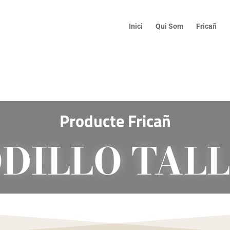
Inici
Qui Som
Fricañ
Producte Fricañ
DILLO TAL