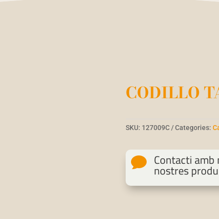
CODILLO T
SKU:
127009C
Categories:
C
Contacti amb n

nostres produ