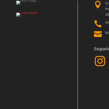

C/
Po
43

97

fr
Seguei