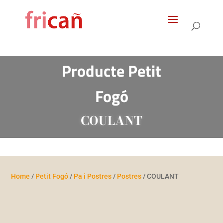
Products
search
Producte Petit
Fogó
COULANT
Home
/
Petit Fogó
/
Pa i Postres
/
Postres
/ COULANT