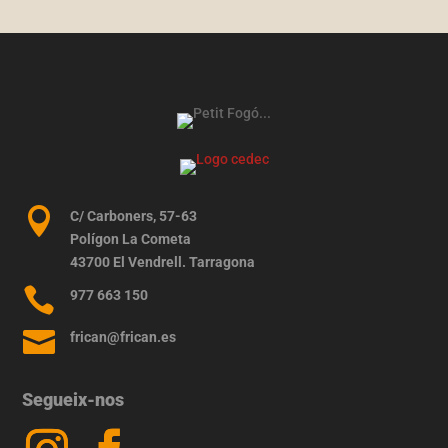

C/ Carboners, 57-63
Polígon La Cometa
43700 El Vendrell. Tarragona

977 663 150

frican@frican.es
Segueix-nos