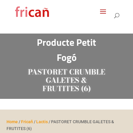
Products
search
Producte Petit
Fogó
PASTORET CRUMBLE
GALETES &
FRUTITES (6)
Home
/
Fricañ
/
Lactis
/ PASTORET CRUMBLE GALETES &
FRUTITES (6)