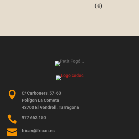
(4)

C/ Carboners, 57-63
Polígon La Cometa
43700 El Vendrell. Tarragona

977 663 150

frican@frican.es