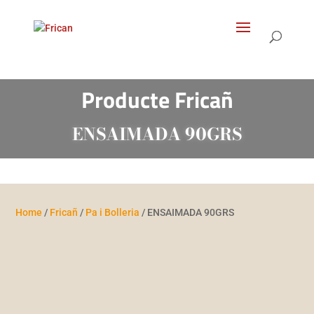
Products
search
Producte Fricañ
ENSAIMADA 90GRS
Home
/
Fricañ
/
Pa i Bolleria
/ ENSAIMADA 90GRS