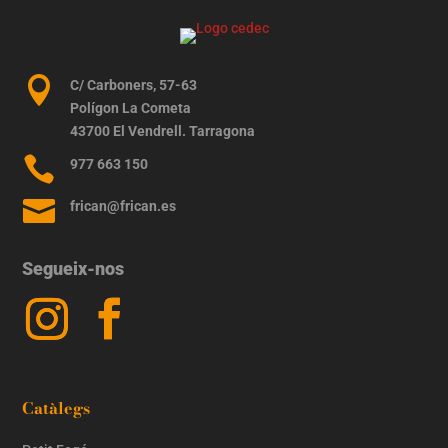

C/ Carboners, 57-63
Polígon La Cometa
43700 El Vendrell. Tarragona

977 663 150

frican@frican.es
Segueix-nos
Catàlegs