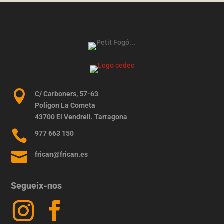

C/ Carboners, 57-63
Polígon La Cometa
43700 El Vendrell. Tarragona

977 663 150

frican@frican.es
Segueix-nos