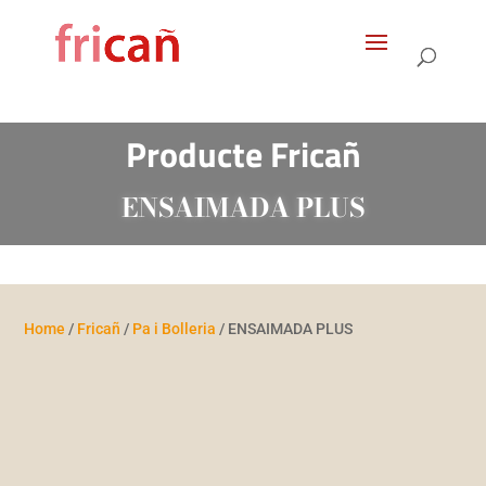
Products
search
Producte Fricañ
ENSAIMADA PLUS
Home
/
Fricañ
/
Pa i Bolleria
/ ENSAIMADA PLUS