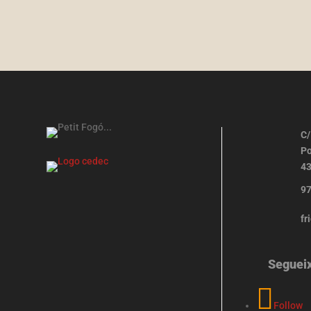
C/
Po
43
97
fr
Seguei
Follow