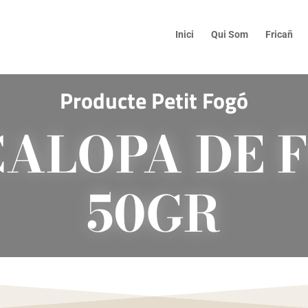
Inici
Qui Som
Fricañ
Producte
Petit Fogó
CALOPA DE F
50GR