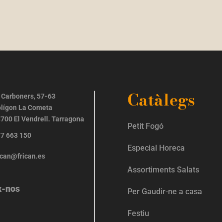
Catàlegs
 Carboners, 57-63
lígon La Cometa
700 El Vendrell. Tarragona
Petit Fogó
7 663 150
Especial Horeca
ican@frican.es
Assortiments Salats
x-nos
Per Gaudir-ne a casa
Festiu