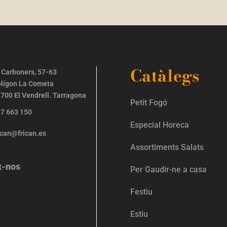
Catàlegs
 Carboners, 57-63
lígon La Cometa
700 El Vendrell. Tarragona
Petit Fogó
7 663 150
Especial Horeca
ican@frican.es
Assortiments Salats
x-nos
Per Gaudir-ne a casa
Festiu
Estiu