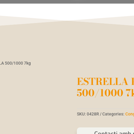
A 500/1000 7kg
ESTRELLA
500/1000 7
SKU:
0428R
Categories:
Con
Contacti amb n