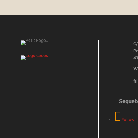
C/
Po
43
97
fr
Seguei
Follow