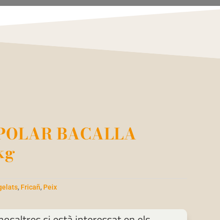
 POLAR BACALLA
kg
gelats
,
Fricañ
,
Peix
osaltres si està interessat en els