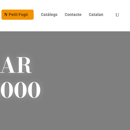
Petit Fogó
Catálegs
Contacte
Catalan
LAR
1000