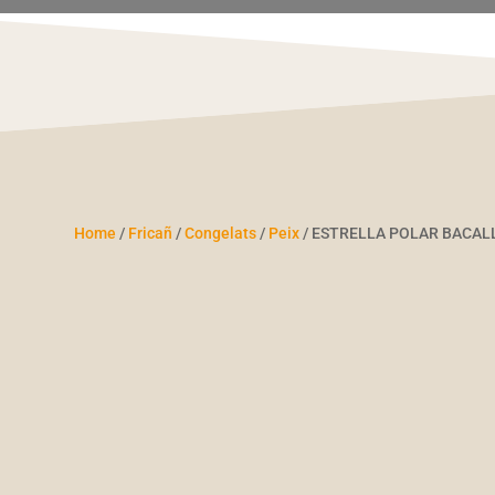
Home
/
Fricañ
/
Congelats
/
Peix
/ ESTRELLA POLAR BACALL