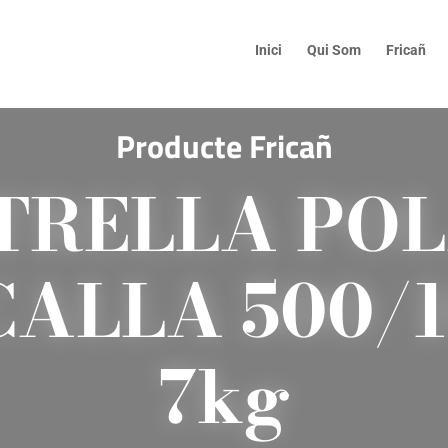
Inici
Qui Som
Fricañ
Producte Fricañ
TRELLA PO
ALLA 500/
7kg