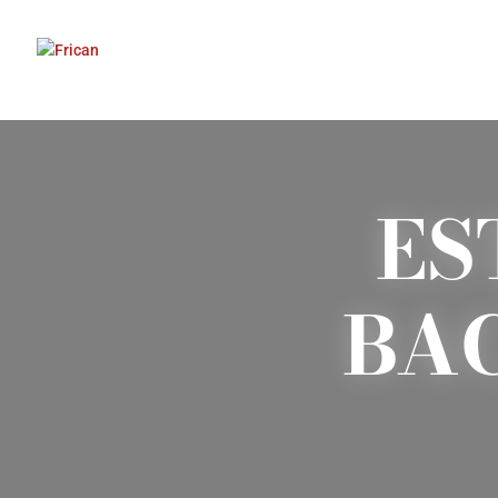
ES
BAC