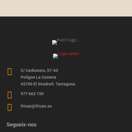

C/ Carboners, 57-63
Polígon La Cometa
43700 El Vendrell. Tarragona

977 663 150

frican@frican.es
Segueix-nos