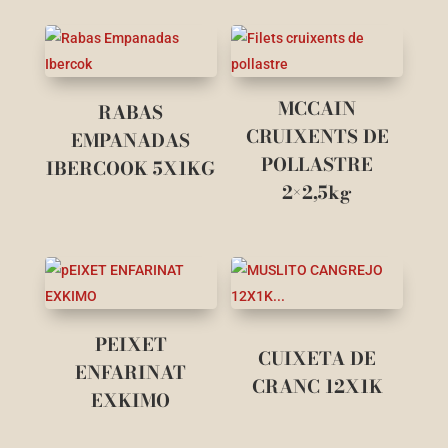
MCCAIN
RABAS
CRUIXENTS DE
EMPANADAS
POLLASTRE
IBERCOOK 5X1KG
2×2,5kg
PEIXET
CUIXETA DE
ENFARINAT
CRANC 12X1K
EXKIMO