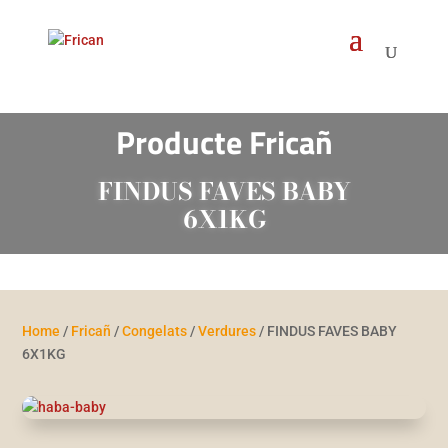
Products
search
Producte Fricañ
FINDUS FAVES BABY
6X1KG
Home
/
Fricañ
/
Congelats
/
Verdures
/ FINDUS FAVES BABY
6X1KG