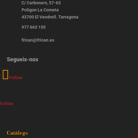
C/ Carboners, 57-63
Polígon La Cometa
43700 El Vendrell. Tarragona
977 663 150
frican@frican.es
Segueix-nos
Follow
Follow
Catàlegs