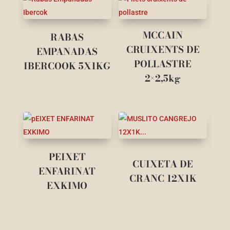
MCCAIN
RABAS
CRUIXENTS DE
EMPANADAS
POLLASTRE
IBERCOOK 5X1KG
2×2,5kg
PEIXET
CUIXETA DE
ENFARINAT
CRANC 12X1K
EXKIMO