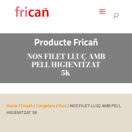
Products
search
Producte Fricañ
NOS FILET LLUÇ AMB
PELL HIGIENITZAT
5K
Home
/
Fricañ
/
Congelats
/
Peix
/ NOS FILET LLUÇ AMB PELL
HIGIENITZAT 5K