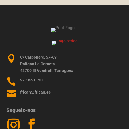

C/ Carboners, 57-63
Polígon La Cometa
43700 El Vendrell. Tarragona

977 663 150

frican@frican.es
Segueix-nos