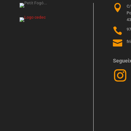

C/
Po
43

97

fr
Seguei