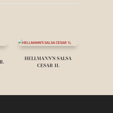
HELLMANN’S SALSA
ML
CESAR 1L