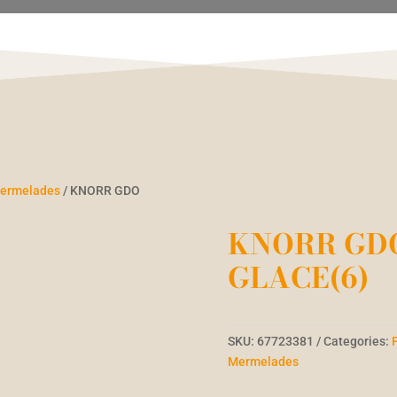
 Mermelades
/ KNORR GDO
KNORR GDO
GLACE(6)
SKU:
67723381
Categories:
Mermelades