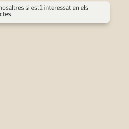
osaltres si està interessat en els
ctes