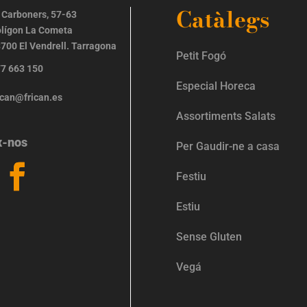
Catàlegs
 Carboners, 57-63
lígon La Cometa
700 El Vendrell. Tarragona
Petit Fogó
7 663 150
Especial Horeca
ican@frican.es
Assortiments Salats
x-nos
Per Gaudir-ne a casa
Festiu
Estiu
Sense Gluten
Vegá