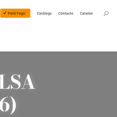
Products
search
Petit Fogó
Catálegs
Contacte
Catalan
LSA
6)