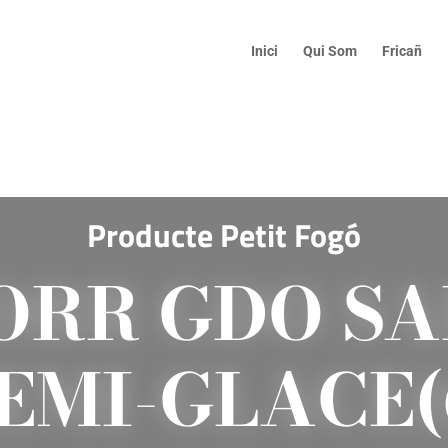
Inici
Qui Som
Fricañ
Producte Petit Fogó
ORR GDO SA
EMI-GLACE(