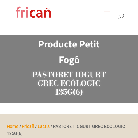
Products
search
Producte Petit
Fogó
PASTORET IOGURT
GREC ECÒLOGIC
135G(6)
Home
/
Fricañ
/
Lactis
/ PASTORET IOGURT GREC ECÒLOGIC
135G(6)