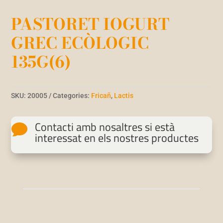
PASTORET IOGURT
GREC ECÒLOGIC
135G(6)
SKU:
20005
Categories:
Fricañ
,
Lactis
Contacti amb nosaltres si està

interessat en els nostres productes