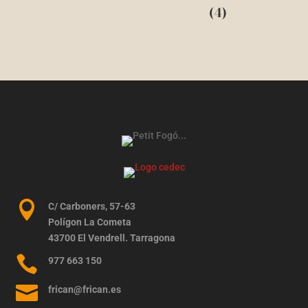
(4)

C/ Carboners, 57-63
Polígon La Cometa
43700 El Vendrell. Tarragona

977 663 150

frican@frican.es