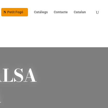
Products
search
Petit Fogó
Catálegs
Contacte
Catalan
ALSA
A