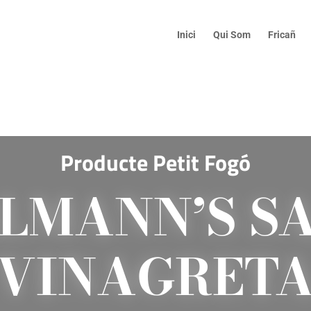
Inici
Qui Som
Fricañ
Producte Petit Fogó
LMANN’S S
VINAGRET