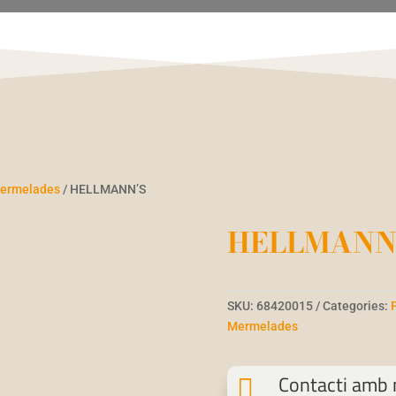
 Mermelades
/ HELLMANN’S
HELLMANN’
SKU:
68420015
Categories:
Mermelades
Contacti amb n
