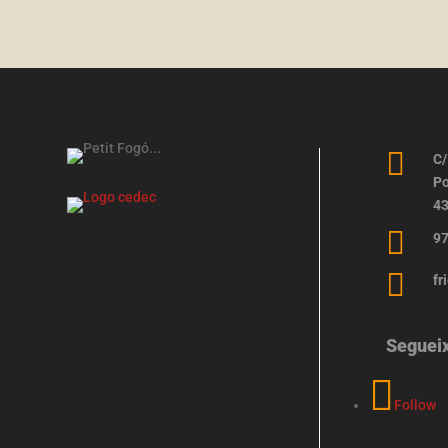

C/
Po
43

97

fr
Seguei
Follow