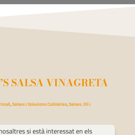
S SALSA VINAGRETA
Fricañ
,
Salses i Solucions Culinàries
,
Salses, Oli i
osaltres si està interessat en els