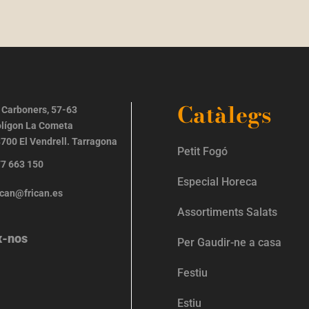
Catàlegs
 Carboners, 57-63
lígon La Cometa
700 El Vendrell. Tarragona
Petit Fogó
7 663 150
Especial Horeca
ican@frican.es
Assortiments Salats
x-nos
Per Gaudir-ne a casa
Festiu
Estiu