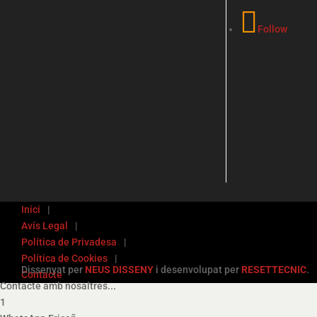
Follow
Inici
Avís Legal
Política de Privadesa
Política de Cookies
Dissenyat per
NEUS DISSENY
i desenvolupat per
RESETTECNIC
.
Contacte
Contacte amb nosaltres...
1