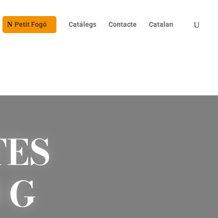
Products
search
Petit Fogó
Catálegs
Contacte
Catalan
TES
 G