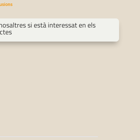
fusions
osaltres si està interessat en els
ctes