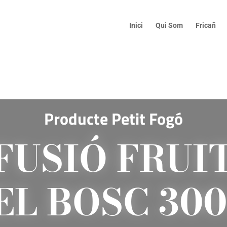
Inici
Qui Som
Fricañ
Producte Petit Fogó
FUSIÓ FRUI
EL BOSC 300