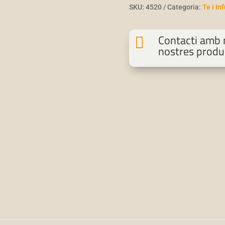
SKU:
4520
Categoria:
Te i In
Contacti amb n

nostres produ