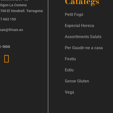
Catàlegs
lígon La Cometa
700 El Vendrell. Tarragona
Petit Fogó
7 663 150
Especial Horeca
ican@frican.es
Assortiments Salats
x-nos
Per Gaudir-ne a casa
Festiu
Estiu
Sense Gluten
Vegá