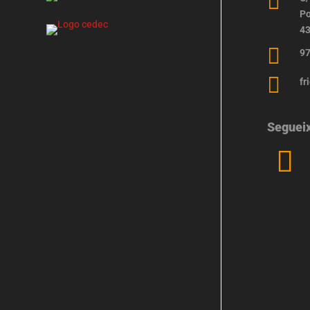

Po
43

97

fr
Seguei