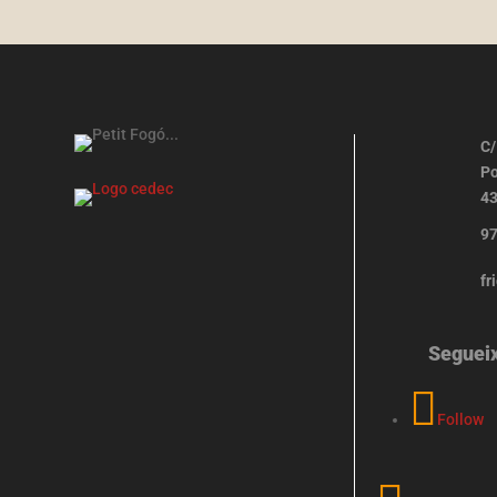
C/
Po
43
97
fr
Seguei
Follow