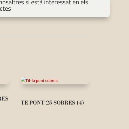
osaltres si està interessat en els
ctes
RES
TE PONT 25 SOBRES (4)