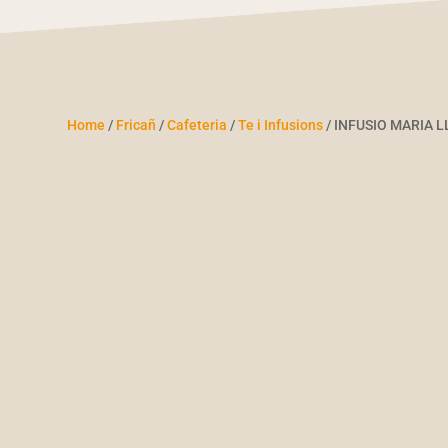
Home
/
Fricañ
/
Cafeteria
/
Te i Infusions
/ INFUSIO MARIA L