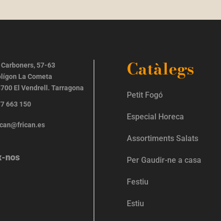
Catàlegs
 Carboners, 57-63
lígon La Cometa
700 El Vendrell. Tarragona
Petit Fogó
7 663 150
Especial Horeca
ican@frican.es
Assortiments Salats
x-nos
Per Gaudir-ne a casa
Festiu
Estiu