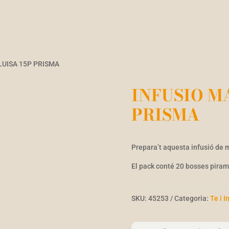
LUISA 15P PRISMA
INFUSIO M
PRISMA
Prepara’t aquesta infusió de m
El pack conté 20 bosses pira
SKU:
45253
Categoria:
Te i I