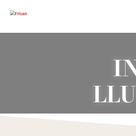
I
LLU