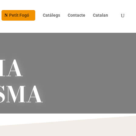
Petit Fogó
Catálegs
Contacte
Catalan
IA
ISMA