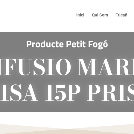
Inici
Qui Som
Fricañ
Producte Petit Fogó
NFUSIO MAR
ISA 15P PR