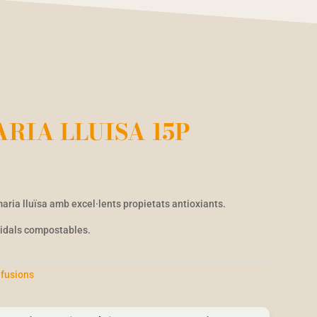
ARIA LLUISA 15P
aria lluïsa amb excel·lents propietats antioxiants.
midals compostables.
nfusions