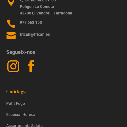

Polígon La Cometa
43700 El Vendrell. Tarragona

977 663 150

frican@frican.es
Segueix-nos
Catàlegs
Petit Fogó
Especial Horeca
Assortiments Salats