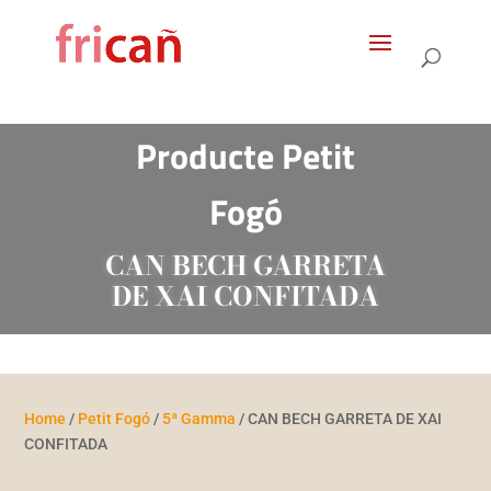
Products
search
Producte Petit
Fogó
CAN BECH GARRETA
DE XAI CONFITADA
Home
/
Petit Fogó
/
5ª Gamma
/ CAN BECH GARRETA DE XAI
CONFITADA