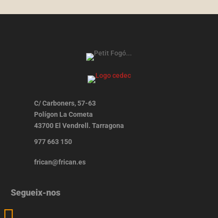
C/ Carboners, 57-63
Polígon La Cometa
43700 El Vendrell. Tarragona
977 663 150
frican@frican.es
Segueix-nos