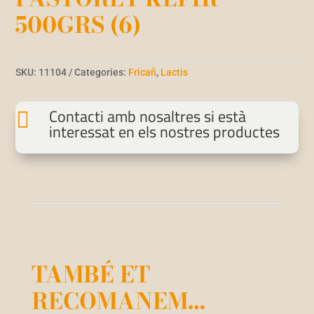
500GRS (6)
SKU:
11104
Categories:
Fricañ
,
Lactis
Contacti amb nosaltres si està

interessat en els nostres productes
TAMBÉ ET
RECOMANEM…