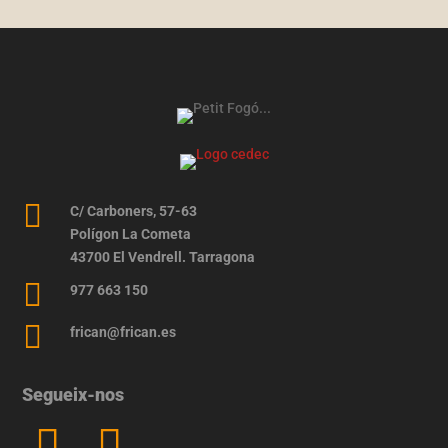

C/ Carboners, 57-63
Polígon La Cometa
43700 El Vendrell. Tarragona

977 663 150

frican@frican.es
Segueix-nos