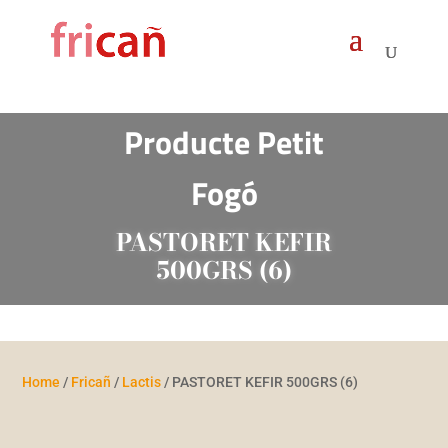
Products
search
Producte Petit
Fogó
PASTORET KEFIR
500GRS (6)
Home
/
Fricañ
/
Lactis
/ PASTORET KEFIR 500GRS (6)