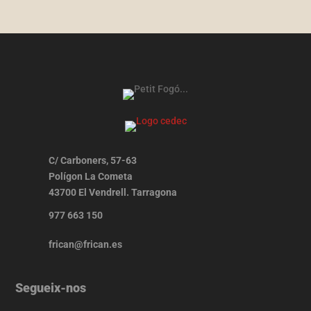
C/ Carboners, 57-63
Polígon La Cometa
43700 El Vendrell. Tarragona
977 663 150
frican@frican.es
Segueix-nos