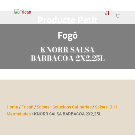
Producte Petit
Fogó
KNORR SALSA
BARBACOA 2X2,25L
Home
/
Fricañ
/
Salses i Solucions Culinàries
/
Salses, Oli i
Mermelades
/ KNORR SALSA BARBACOA 2X2,25L