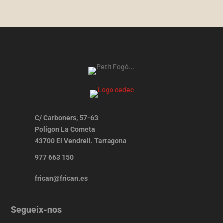
C/ Carboners, 57-63
Polígon La Cometa
43700 El Vendrell. Tarragona
977 663 150
frican@frican.es
Segueix-nos