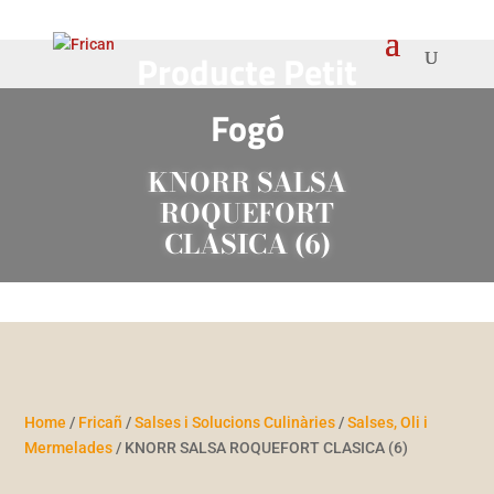
Producte Petit
Fogó
KNORR SALSA
ROQUEFORT
CLASICA (6)
Home
/
Fricañ
/
Salses i Solucions Culinàries
/
Salses, Oli i
Mermelades
/ KNORR SALSA ROQUEFORT CLASICA (6)