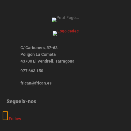
C/ Carboners, 57-63
Polígon La Cometa
43700 El Vendrell. Tarragona
977 663 150
frican@frican.es
Segueix-nos
Follow