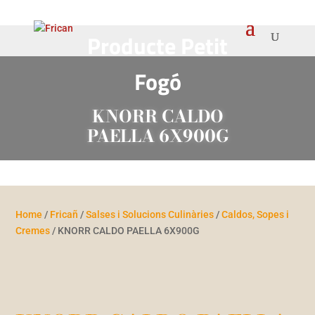
Producte Petit
Fogó
KNORR CALDO
PAELLA 6X900G
Home
/
Fricañ
/
Salses i Solucions Culinàries
/
Caldos, Sopes i
Cremes
/ KNORR CALDO PAELLA 6X900G