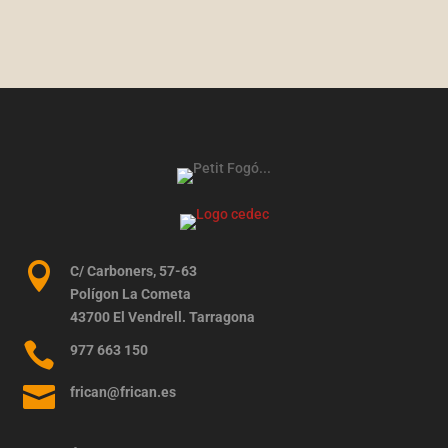

C/ Carboners, 57-63
Polígon La Cometa
43700 El Vendrell. Tarragona

977 663 150

frican@frican.es