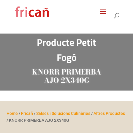
Products
search
Producte Petit
Fogó
KNORR PRIMERBA
AJO 2X340G
Home
/
Fricañ
/
Salses i Solucions Culinàries
/
Altres Productes
/ KNORR PRIMERBA AJO 2X340G