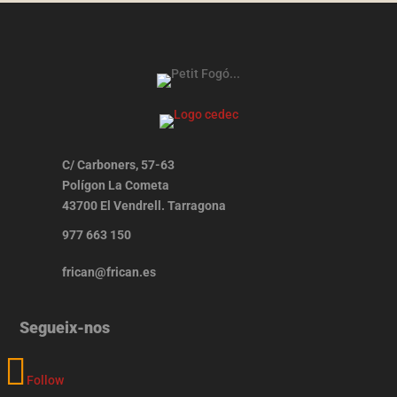
C/ Carboners, 57-63
Polígon La Cometa
43700 El Vendrell. Tarragona
977 663 150
frican@frican.es
Segueix-nos
Follow