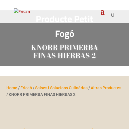
Producte Petit
Fogó
KNORR PRIMERBA
FINAS HIERBAS 2
Home
/
Fricañ
/
Salses i Solucions Culinàries
/
Altres Productes
/ KNORR PRIMERBA FINAS HIERBAS 2