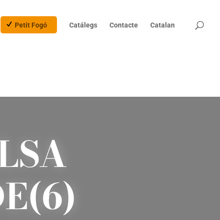
Products
search
Petit Fogó
Catálegs
Contacte
Catalan
LSA
E(6)