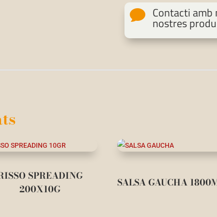
Contacti amb n

nostres produ
ts
RISSO SPREADING
SALSA GAUCHA 1800
200X10G