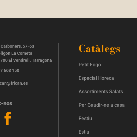
Catàlegs
 Carboners, 57-63
lígon La Cometa
700 El Vendrell. Tarragona
Petit Fogó
7 663 150
Especial Horeca
ican@frican.es
Assortiments Salats
x-nos
Per Gaudir-ne a casa
Festiu
Estiu