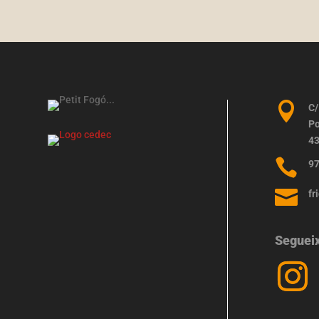

C/
Po
43

97

fr
Seguei