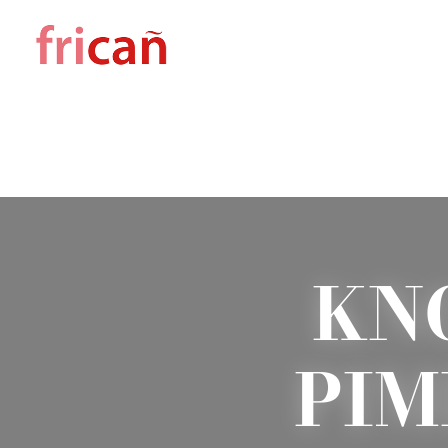
KN
PIM