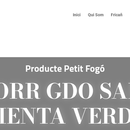
Inici
Qui Som
Fricañ
Producte Petit Fogó
ORR GDO SA
IENTA VERD