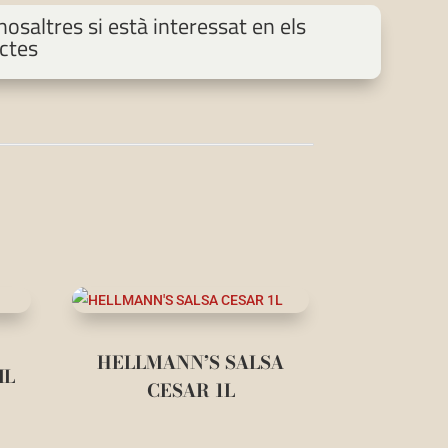
osaltres si està interessat en els
ctes
HELLMANN’S SALSA
ML
CESAR 1L