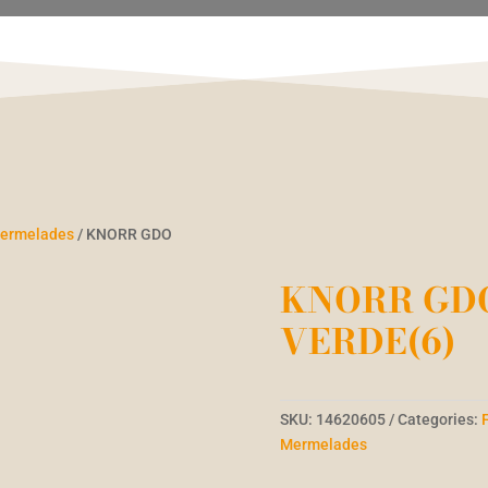
 Mermelades
/ KNORR GDO
KNORR GDO
VERDE(6)
SKU:
14620605
Categories:
Mermelades