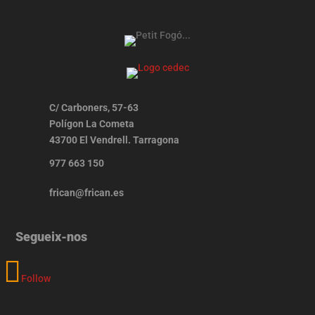
C/ Carboners, 57-63
Polígon La Cometa
43700 El Vendrell. Tarragona
977 663 150
frican@frican.es
Segueix-nos
Follow